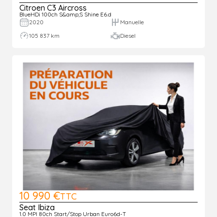
Citroen C3 Aircross
BlueHDi 100ch S&amp;S Shine E6.d
2020
Manuelle
105 837 km
Diesel
10 990 €
TTC
Seat Ibiza
1.0 MPI 80ch Start/Stop Urban Euro6d-T