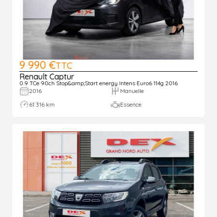
9 990 €
TTC
Renault Captur
0.9 TCe 90ch Stop&amp;Start energy Intens Euro6 114g 2016
2016
Manuelle
61 316 km
Essence