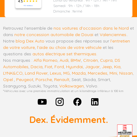
Lundi au vendredi : 9h - 12h / 14h - 19h
4.5
Samedi : 9h - 12h / 14h - 18h
46 reviews
Dimanche : fermé
Retrouvez l'ensemble de
nos voitures d’occasion dans le Nord
et
dans
notre concession automobile de Douai
et
Valenciennes
..
Notre
blog Dex Auto
vous propose des réponses sur
l’entretien
de votre voiture
,
l’aide au choix de votre véhicule
et les
questions des
autos électrique set thermiques
.
Nos marques :
Alfa Romeo
,
Audi
,
BMW
,
Citroën
,
Cupra
,
DS
Automobiles
,
Dacia
,
Fiat
,
Ford
,
Hyundai
,
Jaguar
,
Jeep
,
Kia
,
LYNK&CO
,
Land Rover
,
Lexus
,
MG
,
Mazda
,
Mercedes
,
Mini
,
Nissan
,
Opel
,
Peugeot
,
Porsche
,
Renault
, Seat, Skoda, Smart,
Ssangyong, Suzuki, Toyota,
Volkswagen
, Volvo.
*Véhicules avec une première immatriculation et un kilométrage inférieur à 100 km
Dex. Évidemment.