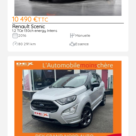
10 490 €
TTC
Renault Scenic
1.2 TCe 130ch energy Intens
2016
Manuelle
80 291 km
Essence