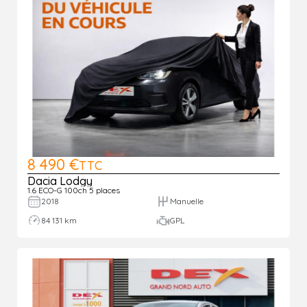
8 490 €
TTC
Dacia Lodgy
1.6 ECO-G 100ch 5 places
2018
Manuelle
84 131 km
GPL