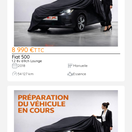
8 990 €
TTC
Fiat 500
1.2 8v 69ch Lounge
2018
Manuelle
54 127 km
Essence