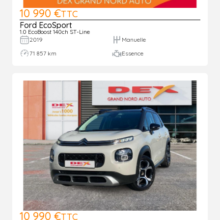
10 990 €
TTC
Ford EcoSport
1.0 EcoBoost 140ch ST-Line
2019
Manuelle
71 857 km
Essence
10 990 €
TTC