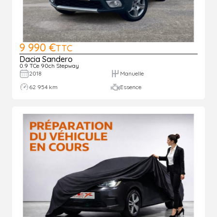
9 990 €
TTC
Dacia Sandero
0.9 TCe 90ch Stepway
2018
Manuelle
62 954 km
Essence