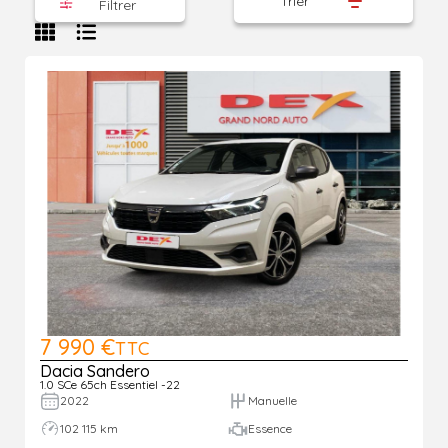
Trier
Filtrer
7 990 €
TTC
Dacia Sandero
1.0 SCe 65ch Essentiel -22
2022
Manuelle
102 115 km
Essence