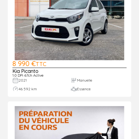
8 990 €
TTC
Kia Picanto
1.0 DPi 67ch Active
2021
Manuelle
46 592 km
Essence