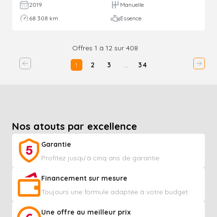
2019
Manuelle
68 308 km
Essence
Offres 1 à 12 sur 408
2
3
…
34
1
Nos atouts par excellence
Garantie
Profitez jusqu'à cinq ans de garantie
Financement sur mesure
Toujours une formule adaptée à votre budget
Une offre au meilleur prix