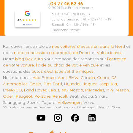
03 27 46 82 36
9001 Rue Ernest Macarez
59300 VALENCIENNES
Lundi au vendredi : 9h - 12h / 14h - 19h
4.5
Samedi : 9h - 12h / 14h - 18h
46 reviews
Dimanche : fermé
Retrouvez l'ensemble de
nos voitures d’occasion dans le Nord
et
dans
notre concession automobile de Douai
et
Valenciennes
..
Notre
blog Dex Auto
vous propose des réponses sur
l’entretien
de votre voiture
,
l’aide au choix de votre véhicule
et les
questions des
autos électrique set thermiques
.
Nos marques :
Alfa Romeo
,
Audi
,
BMW
,
Citroën
,
Cupra
,
DS
Automobiles
,
Dacia
,
Fiat
,
Ford
,
Hyundai
,
Jaguar
,
Jeep
,
Kia
,
LYNK&CO
,
Land Rover
,
Lexus
,
MG
,
Mazda
,
Mercedes
,
Mini
,
Nissan
,
Opel
,
Peugeot
,
Porsche
,
Renault
, Seat, Skoda, Smart,
Ssangyong, Suzuki, Toyota,
Volkswagen
, Volvo.
*Véhicules avec une première immatriculation et un kilométrage inférieur à 100 km