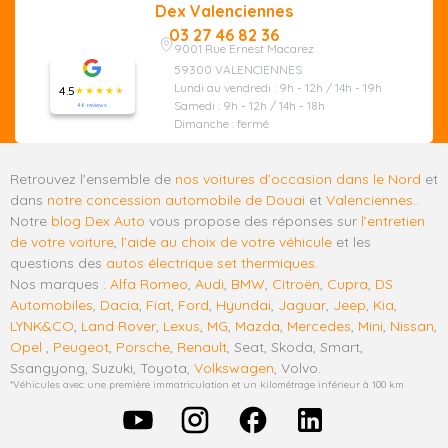
Dex Valenciennes
03 27 46 82 36
9001 Rue Ernest Macarez
59300 VALENCIENNES
Lundi au vendredi : 9h - 12h / 14h - 19h
4.5
Samedi : 9h - 12h / 14h - 18h
46 reviews
Dimanche : fermé
Retrouvez l'ensemble de
nos voitures d’occasion dans le Nord
et
dans
notre concession automobile de Douai
et
Valenciennes
..
Notre
blog Dex Auto
vous propose des réponses sur
l’entretien
de votre voiture
,
l’aide au choix de votre véhicule
et les
questions des
autos électrique set thermiques
.
Nos marques :
Alfa Romeo
,
Audi
,
BMW
,
Citroën
,
Cupra
,
DS
Automobiles
,
Dacia
,
Fiat
,
Ford
,
Hyundai
,
Jaguar
,
Jeep
,
Kia
,
LYNK&CO
,
Land Rover
,
Lexus
,
MG
,
Mazda
,
Mercedes
,
Mini
,
Nissan
,
Opel
,
Peugeot
,
Porsche
,
Renault
, Seat, Skoda, Smart,
Ssangyong, Suzuki, Toyota,
Volkswagen
, Volvo.
*Véhicules avec une première immatriculation et un kilométrage inférieur à 100 km