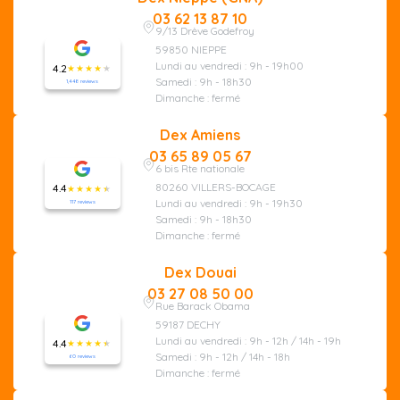
03 62 13 87 10
9/13 Drève Godefroy
59850 NIEPPE
Lundi au vendredi : 9h - 19h00
4.2
Samedi : 9h - 18h30
1,448 reviews
Dimanche : fermé
Dex Amiens
03 65 89 05 67
6 bis Rte nationale
80260 VILLERS-BOCAGE
4.4
Lundi au vendredi : 9h - 19h30
117 reviews
Samedi : 9h - 18h30
Dimanche : fermé
Dex Douai
03 27 08 50 00
Rue Barack Obama
59187 DECHY
Lundi au vendredi : 9h - 12h / 14h - 19h
4.4
Samedi : 9h - 12h / 14h - 18h
60 reviews
Dimanche : fermé