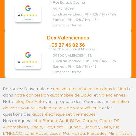
Rue Barack Obama
59187 DECHY
Lundi au vendredi : 9h - 12h / 14h - 19h
4.4
Samedi : 9h - 12h / 14h - 18h
60 reviews
Dimanche : fermé
Dex Valenciennes
03 27 46 82 36
9001 Rue Ernest Macarez
59300 VALENCIENNES
Lundi au vendredi : 9h - 12h / 14h - 19h
4.5
Samedi : 9h - 12h / 14h - 18h
46 reviews
Dimanche : fermé
Retrouvez l'ensemble de
nos voitures d’occasion dans le Nord
et
dans
notre concession automobile de Douai
et
Valenciennes
..
Notre
blog Dex Auto
vous propose des réponses sur
l’entretien
de votre voiture
,
l’aide au choix de votre véhicule
et les
questions des
autos électrique set thermiques
.
Nos marques :
Alfa Romeo
,
Audi
,
BMW
,
Citroën
,
Cupra
,
DS
Automobiles
,
Dacia
,
Fiat
,
Ford
,
Hyundai
,
Jaguar
,
Jeep
,
Kia
,
LYNK&CO
,
Land Rover
,
Lexus
,
MG
,
Mazda
,
Mercedes
,
Mini
,
Nissan
,