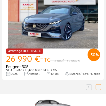
Avantage DEX -11 560 €
-30%
26 990 €
TTC
Prix neuf : 38 550 €
Peugeot 308
NEUF - 31% 1.2 Hybrid 145ch GT e-DCS6
2026
Automatique
10 km
Essence/Micro-Hybride